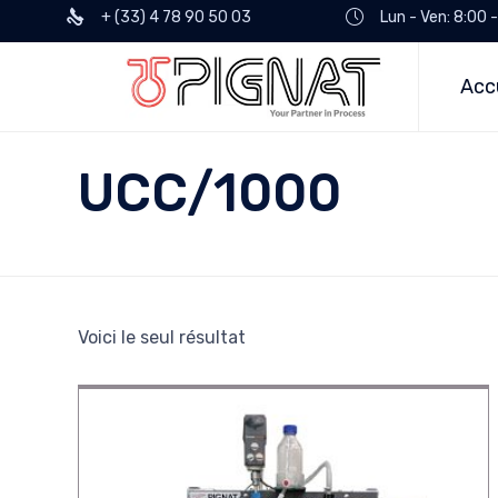
+ (33) 4 78 90 50 03
Lun - Ven: 8:00 
Acc
UCC/1000
Voici le seul résultat