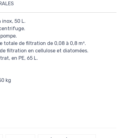
RALES
 inox, 50 L.
centrifuge.
 pompe.
e totale de filtration de 0,08 à 0,8 m².
 de filtration en cellulose et diatomées.
rat, en PE, 65 L.
50 kg